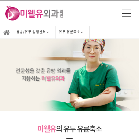
유방/유두 성형센터
유두 유륜축소
전문성을 갖춘 유방 외과를
지향하는
미웰유외과
미웰유
의 유두 유륜축소