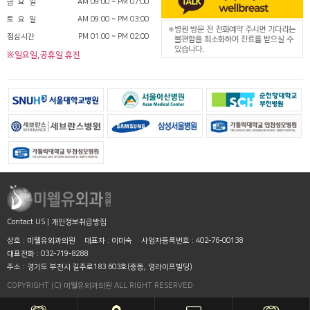
금 요 일
AM 09:00 ~ PM 07:00
토 요 일
AM 09:00 ~ PM 03:00
점심시간
PM 01:00 ~ PM 02:00
※일요일,공휴일 휴진
Contact US
|
개인정보취급방침
상호 : 미웰유외과의원
대표자 : 이미숙
사업자등록번호 : 402-76-00138
대표전화 : 032-719-8288
주소 : 경기도 부천시 길주로183 603호(중동, 영라이프빌딩)
COPYRIGHT (C) 미웰유외과의원.ALL RIGHT RESERVED