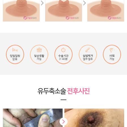
샤워
당일입원
일상생활
수술시간
실밥제거
가능
없음
가능
3-40분
일주일후
유두축소술
전후사진