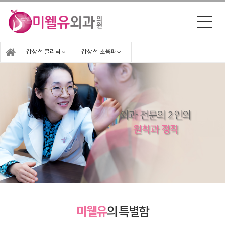
갑상선 클리닉
갑상선 초음파
외과 전문의 2인의
원칙과 정직
미웰유
의 특별함