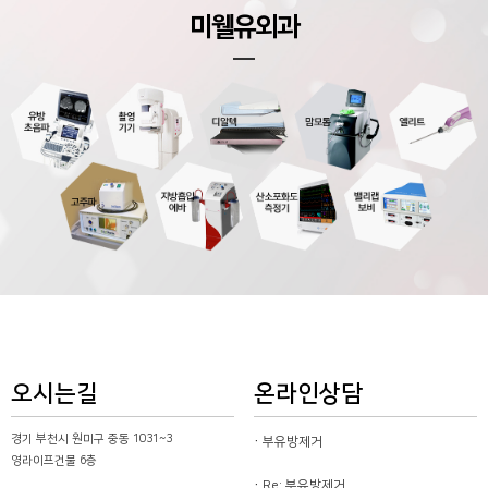
미웰유외과
오시는길
온라인상담
경기 부천시 원미구 중동 1031~3
부유방제거
영라이프건물 6층
Re: 부유방제거