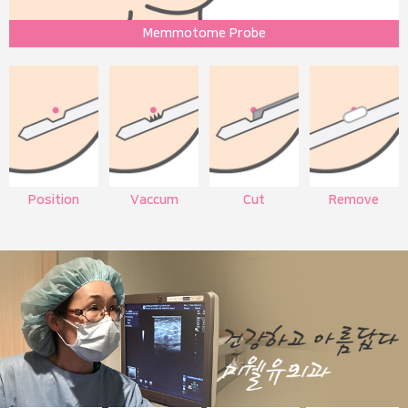
Memmotome Probe
Position
Vaccum
Cut
Remove