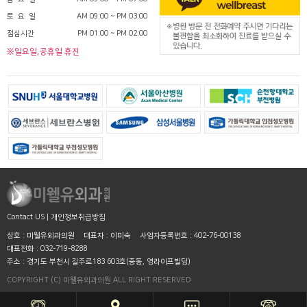
토 요 일
AM 09:00 ~ PM 03:00
점심시간
PM 01:00 ~ PM 02:00
※일요일,공휴일 휴진
Contact US
|
개인정보취급방침
상호 : 미웰유외과의원
대표자 : 이미숙
사업자등록번호 : 402-76-00138
대표전화 : 032-719-8288
주소 : 경기도 부천시 길주로183 603호(중동, 영라이프빌딩)
COPYRIGHT (C) 미웰유외과의원.ALL RIGHT RESERVED