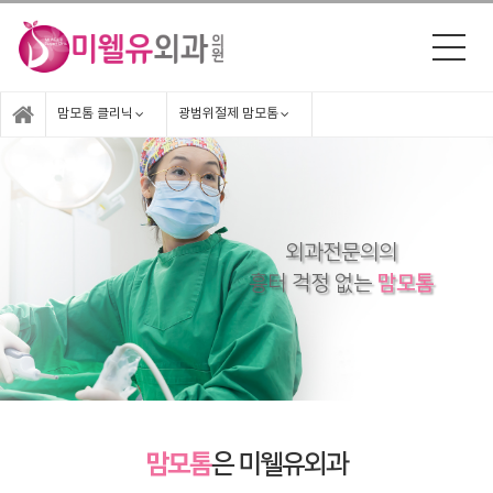
맘모톰 클리닉
광범위절제 맘모톰
외과전문의의
흉터 걱정 없는
맘모톰
맘모톰
은 미웰유외과