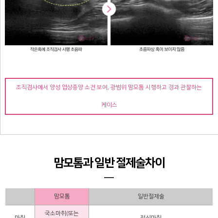
조직검사에서 양성 엽상종양 소견 보여, 광범위 맘모톰 시행하고 경과 관찰하는
케이스
맘모톰과 일반 절제술차이
맘모톰
일반절제술
국소마취(또는
마취
전신마취