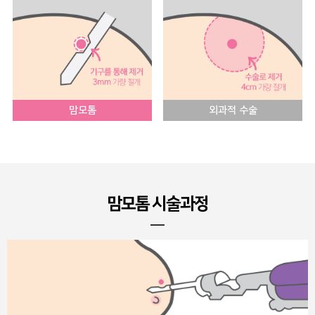
맘모톰
외과적 수술
맘모톰 시술과정