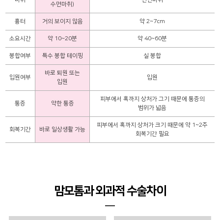
수면마취)
흉터
거의 보이지 않음
약 2~7cm
소요시간
약 10~20분
약 40~60분
봉합여부
특수 봉합 테이핑
실 봉합
바로 퇴원 또는
입원여부
입원
입원
피부에서 혹까지 상처가 그기 때문에 통증의
통증
약한 통증
범위가 넓음
피부에서 혹까지 상처가 크기 때문에 약 1~2주
회복기간
바로 일상생활 가능
회복기간 필요
맘모톰과 외과적 수술차이