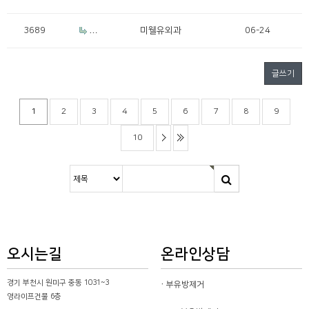
거
이 멍
울
3689
R
미웰유외과
06-24
e: 겨드
랑이
멍울
글쓰기
1
2
3
4
5
6
7
8
9
10
오시는길
온라인상담
경기 부천시 원미구 중동 1031~3
부유방제거
영라이프건물 6층