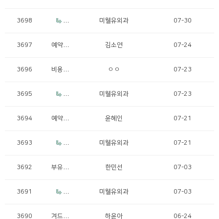
제거비
용문의
3698
R
미웰유외과
07-30
e: 부유
방제거
3697
예약취
김소연
07-24
비용문
소요청
의
3696
비용문
ㅇㅇ
07-23
의
3695
R
미웰유외과
07-23
e: 비용
문의
3694
예약문
윤혜인
07-21
의
3693
R
미웰유외과
07-21
e: 예약
문의
3692
부유방
한민선
07-03
제거
3691
R
미웰유외과
07-03
e: 부유
방 제
3690
겨드랑
하윤아
06-24