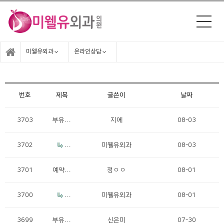
미웰유외과
온라인상담
번호
제목
글쓴이
날짜
3703
부유방
지에
08-03
제거
3702
R
미웰유외과
08-03
e: 부유
방제거
3701
예약문
정ㅇㅇ
08-01
의
3700
R
미웰유외과
08-01
e: 예약
문의
3699
부유방
신은미
07-30