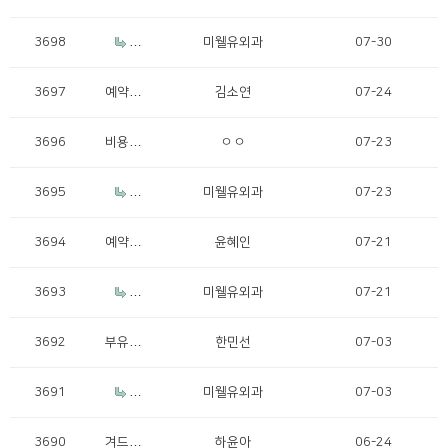
제거비
용문의
3698
R
미웰유외과
07-30
e: 부유
방제거
3697
예약취
김소연
07-24
비용문
소요청
의
3696
비용문
ㅇㅇ
07-23
의
3695
R
미웰유외과
07-23
e: 비용
문의
3694
예약문
윤혜인
07-21
의
3693
R
미웰유외과
07-21
e: 예약
문의
3692
부유방
한민선
07-03
제거
3691
R
미웰유외과
07-03
e: 부유
방 제
3690
겨드랑
하윤아
06-24