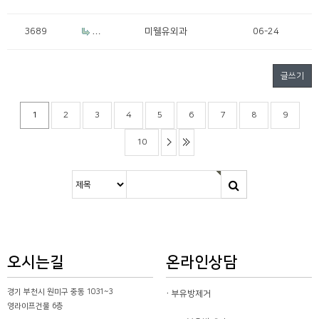
거
이 멍
울
3689
R
미웰유외과
06-24
e: 겨드
랑이
멍울
글쓰기
1
2
3
4
5
6
7
8
9
10
오시는길
온라인상담
경기 부천시 원미구 중동 1031~3
부유방제거
영라이프건물 6층