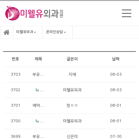
미웰유외과
온라인상담
번호
제목
글쓴이
날짜
3703
부유방
지에
08-03
제거
3702
R
미웰유외과
08-03
e: 부유
방제거
3701
예약문
정ㅇㅇ
08-01
의
3700
R
미웰유외과
08-01
e: 예약
문의
3699
부유방
신은미
07-30