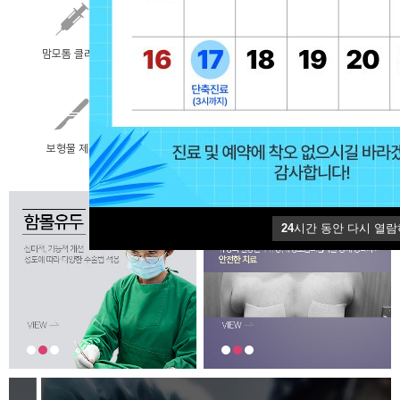
맘모톰 클리닉
부유방 교정
함몰유두 교정
(겨드랑이 멍울)
보형물 제거
지방흡입
여성형유방증
24
시간 동안 다시 열람