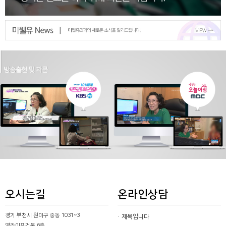
오시는길
온라인상담
경기 부천시 원미구 중동 1031~3
제목입니다
영라이프건물 6층